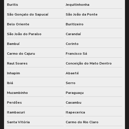
Buritis
Jequitinhonha
São Gonçalo do Sapucaí
São João da Ponte
Belo Oriente
Buritizeiro
São João do Paraíso
Carandaí
Bambuí
Corinto
Carmo do Cajuru
Francisco Sá
Raul Soares
Conceição do Mato Dentro
Inhapim
Abaeté
Ibiá
Serro
Muzambinho
Paraguaçu
Perdões
Caxambu
Itambacuri
Itapecerica
Santa Vitória
Carmo do Rio Claro