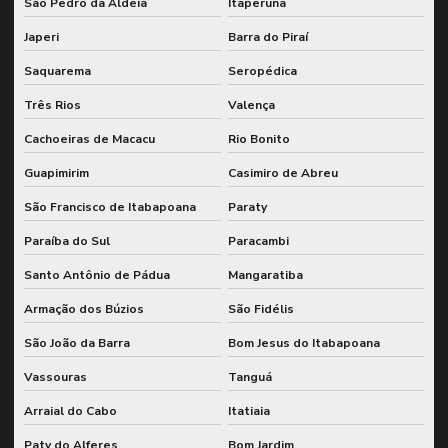
São Pedro da Aldeia
Itaperuna
Inspeção detalhada de moinhos industriais
Japeri
Barra do Piraí
Inspeção e diagnóstico de moinhos industriais
Saquarema
Seropédica
Inspeção de engrenamento de moinhos
Três Rios
Valença
Inspeção de máquinas conforme nr12
Cachoeiras de Macacu
Rio Bonito
Inspeção de moinhos industriais
Guapimirim
Casimiro de Abreu
Inspeção de moinhos e sistemas de engrenagem
São Francisco de Itabapoana
Paraty
Inspeção nr 13 para vasos de pressão
Paraíba do Sul
Paracambi
Santo Antônio de Pádua
Mangaratiba
Inspeção nr 20
Armação dos Búzios
São Fidélis
Inspeção nr12 para equipamentos industriais
São João da Barra
Bom Jesus do Itabapoana
Inspeção nr12 para máquinas e equipamentos
Vassouras
Tanguá
Inspeção nr13
Arraial do Cabo
Itatiaia
Inspeção nr13 em equipamentos industriais
Paty do Alferes
Bom Jardim