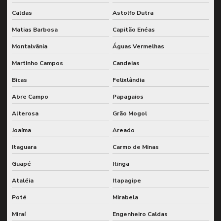
Caldas
Astolfo Dutra
Matias Barbosa
Capitão Enéas
Montalvânia
Águas Vermelhas
Martinho Campos
Candeias
Bicas
Felixlândia
Abre Campo
Papagaios
Alterosa
Grão Mogol
Joaíma
Areado
Itaguara
Carmo de Minas
Guapé
Itinga
Ataléia
Itapagipe
Poté
Mirabela
Miraí
Engenheiro Caldas