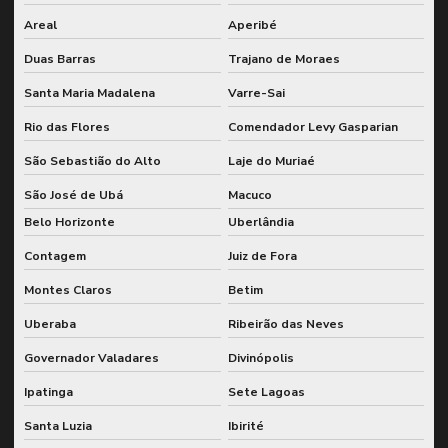
Inspeção de soldas
Areal
Aperibé
Inspeção de tanques conforme nr13
Duas Barras
Trajano de Moraes
Inspeção de tubulações conforme nr13
Santa Maria Madalena
Varre-Sai
Inspeção por ultrassom em estruturas metálicas
Rio das Flores
Comendador Levy Gasparian
Inspeção vasos de pressão nr13
São Sebastião do Alto
Laje do Muriaé
Lubrificação industrial
São José de Ubá
Macuco
Belo Horizonte
Uberlândia
Manutenção classe mundial wcm gfman
Contagem
Juiz de Fora
Manutenção preditiva de engrenagens industriais
Montes Claros
Betim
Manutenção preventiva e preditiva com sap
Uberaba
Ribeirão das Neves
Metodologia de grandes paradas
Governador Valadares
Divinópolis
Monitoramento de indicadores de desempenho de manutenção
Ipatinga
Sete Lagoas
Monitoramento online de vibração
Santa Luzia
Ibirité