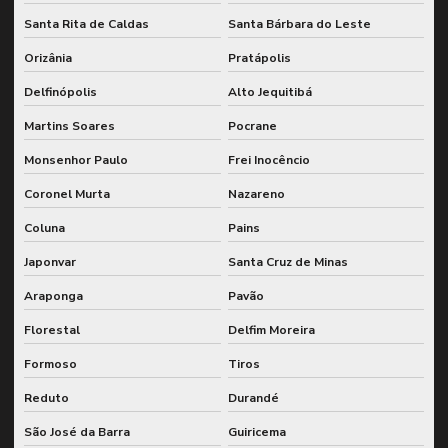
Santa Rita de Caldas
Santa Bárbara do Leste
Orizânia
Pratápolis
Delfinópolis
Alto Jequitibá
Martins Soares
Pocrane
Monsenhor Paulo
Frei Inocêncio
Coronel Murta
Nazareno
Coluna
Pains
Japonvar
Santa Cruz de Minas
Araponga
Pavão
Florestal
Delfim Moreira
Formoso
Tiros
Reduto
Durandé
São José da Barra
Guiricema