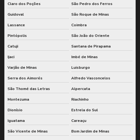
Claro dos Poções
São Pedro dos Ferros
Guidoval
São Roque de Minas
Lassance
Coimbra
Pintópolis
São João do Oriente
Catuji
Santana de Pirapama
Ijaci
Imbé de Minas
Varjão de Minas
Luisburgo
Serra dos Aimorés
Alfredo Vasconcelos
São Thomé das Letras
Alpercata
Montezuma
Riachinho
Dionísio
Estrela do Sul
Iguatama
Careaçu
São Vicente de Minas
Bom Jardim de Minas