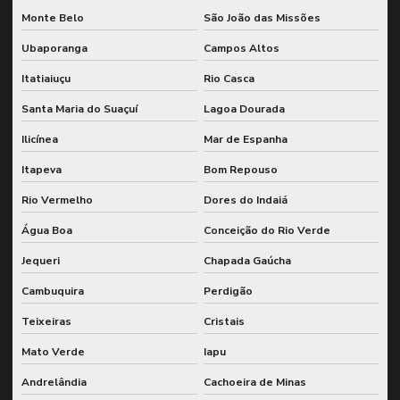
Monte Belo
São João das Missões
Ubaporanga
Campos Altos
Itatiaiuçu
Rio Casca
Santa Maria do Suaçuí
Lagoa Dourada
Ilicínea
Mar de Espanha
Itapeva
Bom Repouso
Rio Vermelho
Dores do Indaiá
Água Boa
Conceição do Rio Verde
Jequeri
Chapada Gaúcha
Cambuquira
Perdigão
Teixeiras
Cristais
Mato Verde
Iapu
Andrelândia
Cachoeira de Minas