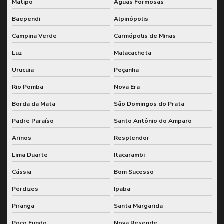
Matipó
Águas Formosas
Baependi
Alpinópolis
Campina Verde
Carmópolis de Minas
Luz
Malacacheta
Urucuia
Peçanha
Rio Pomba
Nova Era
Borda da Mata
São Domingos do Prata
Padre Paraíso
Santo Antônio do Amparo
Arinos
Resplendor
Lima Duarte
Itacarambi
Cássia
Bom Sucesso
Perdizes
Ipaba
Piranga
Santa Margarida
Poço Fundo
Nova Resende