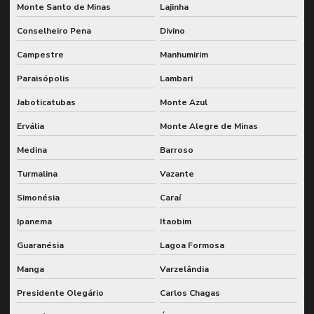
Monte Santo de Minas
Lajinha
Conselheiro Pena
Divino
Campestre
Manhumirim
Paraisópolis
Lambari
Jaboticatubas
Monte Azul
Ervália
Monte Alegre de Minas
Medina
Barroso
Turmalina
Vazante
Simonésia
Caraí
Ipanema
Itaobim
Guaranésia
Lagoa Formosa
Manga
Varzelândia
Presidente Olegário
Carlos Chagas