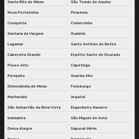
Santa Rita de Minas
São Tomás de Aquino
Nova Porteirinha
Piracema
Conquista
Comercinho
Santana da Vargem
Itumirim
Lagamar
Santo Antônio do Retiro
Cabeceira Grande
Espírito Santo do Dourado
Pouso Alto
Capetinga
Periquito
Guarda-Mor
Divinolândia de Minas
Felisburgo
Machacalis
Jequitaí
São Sebastião da Bela Vista
Engenheiro Navarro
Indaiabira
São Miguel do Anta
Divisa Alegre
Sapucaí-Mirim
Naque
Palmópolis