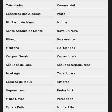
Três Marias
Coromandel
Conceição das Alagoas
Prata
Rio Pardo de Minas
Mutum
Santo Antônio do Monte
Novo Cruzeiro
Pitangui
Sacramento
Mantena
Elói Mendes
Campos Gerais
Camanducaia
São José da Lapa
São João Nepomuceno
Jacutinga
Tupaciguara
Coração de Jesus
Aimorés
Nepomuceno
Pedra Azul
Minas Novas
Paraopeba
Espera Feliz
Monte Sião