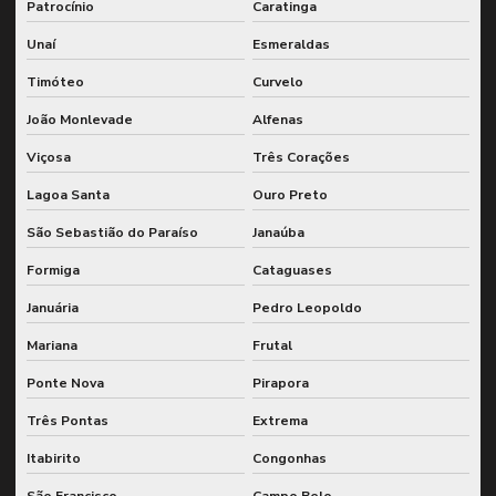
Planejamento de manutenção utilizando sap
Patrocínio
Caratinga
Planejamento de manutenção wcm
Unaí
Esmeraldas
Timóteo
Curvelo
Planejamento de paradas para corrente crítica
João Monlevade
Alfenas
Plano de manutenção de confiabilidade
Viçosa
Três Corações
Plano de manutenção para equipamentos industriais
Lagoa Santa
Ouro Preto
Plano de manutenção sap
São Sebastião do Paraíso
Janaúba
Redução de custos de manutenção
Formiga
Cataguases
Serviço de confiabilidade lcc
Januária
Pedro Leopoldo
Serviço de engenharia de confiabilidade
Mariana
Frutal
Serviço de planejamento de paradas para corrente crítica
Ponte Nova
Pirapora
Sistema de monitoramento em tempo real
Três Pontas
Extrema
Termografia infravermelha industrial
Itabirito
Congonhas
Ultrassom end
São Francisco
Campo Belo