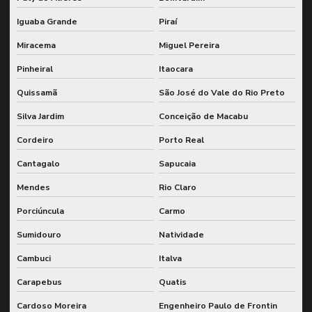
Inspeção nr13 para vasos de pressão
Iguaba Grande
Piraí
Inspeção de segurança nr 13
Miracema
Miguel Pereira
Inspeção de segurança em vasos de pressão
Pinheiral
Itaocara
Inspeção de sistemas de caldeiras e vasos de pressão
Quissamã
São José do Vale do Rio Preto
Inspeção de sistemas de engrenagem para fábricas
Silva Jardim
Conceição de Macabu
Inspeção de sistemas de engrenagem em moinhos
Cordeiro
Porto Real
Inspeção de sistemas de engrenamento de moinhos industriais
Cantagalo
Sapucaia
Mendes
Rio Claro
Inspeção de sistemas de rotação e engrenagem
Porciúncula
Carmo
Inspeção de sistemas rotativos e de engrenagem
Sumidouro
Natividade
Inspeção de sistemas de transmissão em moinhos
Cambuci
Italva
Inspeção de solda n1
Carapebus
Quatis
Inspeção de soldagem
Cardoso Moreira
Engenheiro Paulo de Frontin