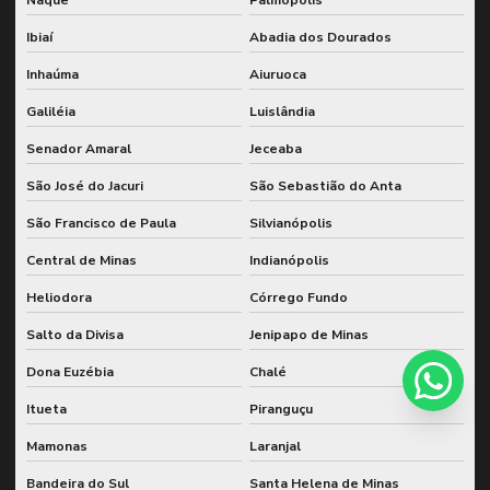
Ibiaí
Abadia dos Dourados
Inhaúma
Aiuruoca
Galiléia
Luislândia
Senador Amaral
Jeceaba
São José do Jacuri
São Sebastião do Anta
São Francisco de Paula
Silvianópolis
Central de Minas
Indianópolis
Heliodora
Córrego Fundo
Salto da Divisa
Jenipapo de Minas
Dona Euzébia
Chalé
Itueta
Piranguçu
Mamonas
Laranjal
Bandeira do Sul
Santa Helena de Minas