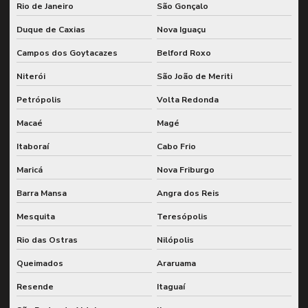
Rio de Janeiro
São Gonçalo
Gestão de indicadores kpis
Duque de Caxias
Nova Iguaçu
Gestão de indicadores de manutenção
Campos dos Goytacazes
Belford Roxo
Gestão integrada de manutenção e pcm
Niterói
São João de Meriti
Gestão integrada de manutenção e sap
Petrópolis
Volta Redonda
Gestão de kpis de manutenção
Macaé
Magé
Gestão de lubrificação para redução de falhas
Itaboraí
Cabo Frio
Gestão de lubrificação de sistemas industriais
Maricá
Nova Friburgo
Gestão de sobressalentes
Barra Mansa
Angra dos Reis
Mesquita
Teresópolis
Indicadores de desempenho de manutenção
Rio das Ostras
Nilópolis
Inspeção e análise de sistemas de engrenagem
Queimados
Araruama
Inspeção caldeira nr 13
Resende
Itaguaí
Inspeção de caldeiras e vasos de pressão