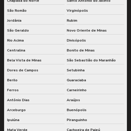
Chapada do Norte
Santo Antônio do Jacinto
São Romão
Virginópolis
Jordânia
Rubim
São Geraldo
Novo Oriente de Minas
Rio Acima
Divisópolis
Centralina
Bonito de Minas
Bela Vista de Minas
São Sebastião do Maranhão
Dores de Campos
Setubinha
Berilo
Guaraciaba
Ferros
Carneirinho
Antônio Dias
Araújos
Arceburgo
Buenópolis
Ipuiúna
Piranguinho
Mata Verde
Cachoeira de Pajeú