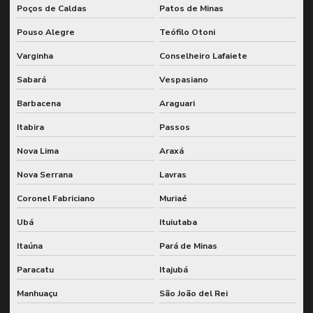
Monitoramento remoto de vibração
Poços de Caldas
Patos de Minas
Monitoramento de vibração para plantas industriais
Pouso Alegre
Teófilo Otoni
Monitoramento de vibração em tempo real
Varginha
Conselheiro Lafaiete
Sabará
Vespasiano
Monitoramento de vibrações
Barbacena
Araguari
Pcm integrado ao sap
Itabira
Passos
Planejamento e controle de manutenção integrado
Nova Lima
Araxá
Planejamento e controle de manutenção com sap
Nova Serrana
Lavras
Planejamento estratégico de manutenção
Coronel Fabriciano
Muriaé
Planejamento e execução de wcm
Ubá
Ituiutaba
Planejamento de grandes paradas
Itaúna
Pará de Minas
Planejamento de lubrificação para manutenção preditiva
Paracatu
Itajubá
Planejamento de manutenção preventiva no sap
Manhuaçu
São João del Rei