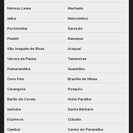
Mateus Leme
Machado
Jaíba
Matozinhos
Porteirinha
Sarzedo
Piumhi
Nanuque
São Joaquim de Bicas
Araçuaí
Várzea da Palma
Taiobeiras
Itamarandiba
Guanhães
Ouro Fino
Brasília de Minas
Carangola
Pompéu
Barão de Cocais
Além Paraíba
Juatuba
Santa Bárbara
Espinosa
Cláudio
Cambuí
Carmo do Paranaíba