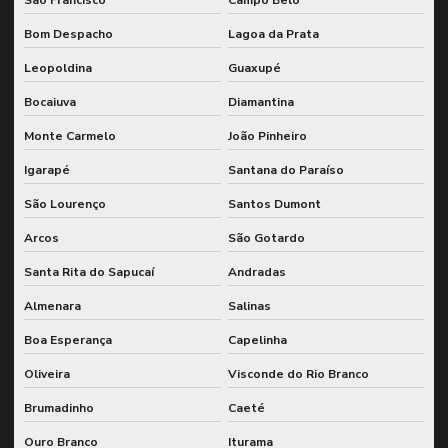
Ultrassom ensaio não destrutivo
Bom Despacho
Lagoa da Prata
Leopoldina
Guaxupé
Bocaiuva
Diamantina
Monte Carmelo
João Pinheiro
Igarapé
Santana do Paraíso
São Lourenço
Santos Dumont
Arcos
São Gotardo
Santa Rita do Sapucaí
Andradas
Almenara
Salinas
Boa Esperança
Capelinha
Oliveira
Visconde do Rio Branco
Brumadinho
Caeté
Ouro Branco
Iturama