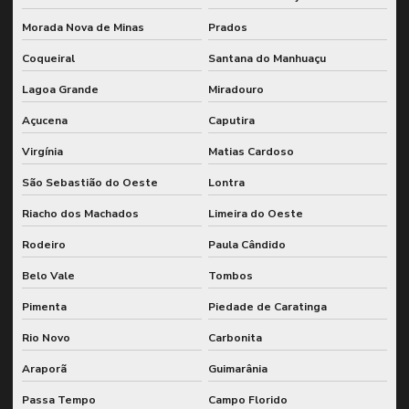
Morada Nova de Minas
Prados
Coqueiral
Santana do Manhuaçu
Lagoa Grande
Miradouro
Açucena
Caputira
Virgínia
Matias Cardoso
São Sebastião do Oeste
Lontra
Riacho dos Machados
Limeira do Oeste
Rodeiro
Paula Cândido
Belo Vale
Tombos
Pimenta
Piedade de Caratinga
Rio Novo
Carbonita
Araporã
Guimarânia
Passa Tempo
Campo Florido