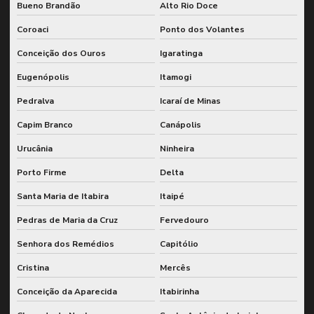
Bueno Brandão
Alto Rio Doce
Coroaci
Ponto dos Volantes
Conceição dos Ouros
Igaratinga
Eugenópolis
Itamogi
Pedralva
Icaraí de Minas
Capim Branco
Canápolis
Urucânia
Ninheira
Porto Firme
Delta
Santa Maria de Itabira
Itaipé
Pedras de Maria da Cruz
Fervedouro
Senhora dos Remédios
Capitólio
Cristina
Mercês
Conceição da Aparecida
Itabirinha