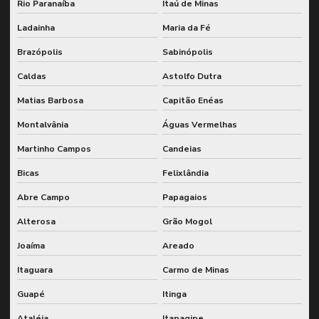
Rio Paranaíba
Itaú de Minas
Ladainha
Maria da Fé
Brazópolis
Sabinópolis
Caldas
Astolfo Dutra
Matias Barbosa
Capitão Enéas
Montalvânia
Águas Vermelhas
Martinho Campos
Candeias
Bicas
Felixlândia
Abre Campo
Papagaios
Alterosa
Grão Mogol
Joaíma
Areado
Itaguara
Carmo de Minas
Guapé
Itinga
Ataléia
Itapagipe