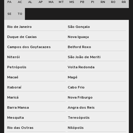
PA
AC
AL
AP
MA
MT
MS
PB
PI
RN
RO
RR
Gestão de ativos industriais com pcm sap
SE
TO
Gestão de confiabilidade industrial
Rio de Janeiro
São Gonçalo
Gestão de indicadores kpis
Duque de Caxias
Nova Iguaçu
Gestão de indicadores de manutenção
Campos dos Goytacazes
Belford Roxo
Gestão integrada de manutenção e pcm
Niterói
São João de Meriti
Gestão integrada de manutenção e sap
Petrópolis
Volta Redonda
Gestão de kpis de manutenção
Macaé
Magé
Gestão de lubrificação para redução de falhas
Itaboraí
Cabo Frio
Gestão de lubrificação de sistemas industriais
Maricá
Nova Friburgo
Gestão de sobressalentes
Barra Mansa
Angra dos Reis
Mesquita
Teresópolis
Indicadores de desempenho de manutenção
Rio das Ostras
Nilópolis
Inspeção e análise de sistemas de engrenagem