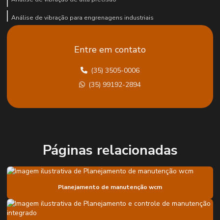
Análise de vibração para engrenagens industriais
Análise de vibração equipamentos
Entre em contato
Análise de vibração em equipamentos rotativos
(35) 3505-0006
Análise de vibração industrial
(35) 99192-2894
Análise vibracional para equipamentos rotativos
Análise de vibrações
Analise de vibrações em maquinas rotativas
Balanceamento dinâmico
Páginas relacionadas
Balanceamento de ventiladores industriais
Caminho crítico de grandes paradas
Planejamento de manutenção wcm
Confiabilidade lcc
Diagnóstico de engrenamento em moinhos