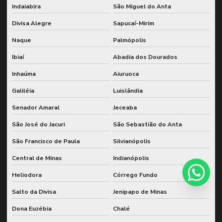
Indaiabira
São Miguel do Anta
Divisa Alegre
Sapucaí-Mirim
Naque
Palmópolis
Ibiaí
Abadia dos Dourados
Inhaúma
Aiuruoca
Galiléia
Luislândia
Senador Amaral
Jeceaba
São José do Jacuri
São Sebastião do Anta
São Francisco de Paula
Silvianópolis
Central de Minas
Indianópolis
Heliodora
Córrego Fundo
Salto da Divisa
Jenipapo de Minas
Dona Euzébia
Chalé