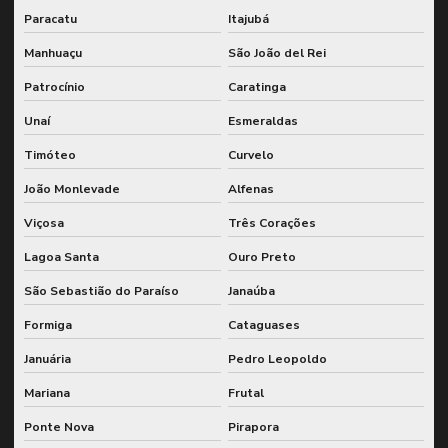
Planejamento de lubrificação para manutenção preditiva
Paracatu
Itajubá
Planejamento de manutenção preventiva no sap
Manhuaçu
São João del Rei
Planejamento de manutenção utilizando sap
Patrocínio
Caratinga
Planejamento de manutenção wcm
Unaí
Esmeraldas
Timóteo
Curvelo
Planejamento de paradas para corrente crítica
João Monlevade
Alfenas
Plano de manutenção de confiabilidade
Viçosa
Três Corações
Plano de manutenção para equipamentos industriais
Lagoa Santa
Ouro Preto
Plano de manutenção sap
São Sebastião do Paraíso
Janaúba
Redução de custos de manutenção
Formiga
Cataguases
Serviço de confiabilidade lcc
Januária
Pedro Leopoldo
Serviço de engenharia de confiabilidade
Mariana
Frutal
Serviço de planejamento de paradas para corrente crítica
Ponte Nova
Pirapora