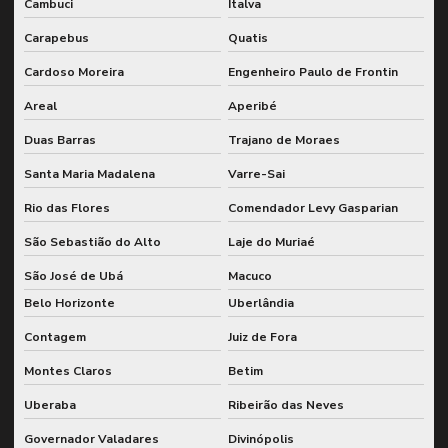
Cambuci
Italva
Inspeção de solda n1
Carapebus
Quatis
Inspeção de soldagem
Cardoso Moreira
Engenheiro Paulo de Frontin
Inspeção de soldas
Areal
Aperibé
Inspeção de tanques conforme nr13
Duas Barras
Trajano de Moraes
Inspeção de tubulações conforme nr13
Santa Maria Madalena
Varre-Sai
Inspeção por ultrassom em estruturas metálicas
Rio das Flores
Comendador Levy Gasparian
Inspeção vasos de pressão nr13
São Sebastião do Alto
Laje do Muriaé
Lubrificação industrial
São José de Ubá
Macuco
Belo Horizonte
Uberlândia
Manutenção classe mundial wcm gfman
Contagem
Juiz de Fora
Manutenção preditiva de engrenagens industriais
Montes Claros
Betim
Manutenção preventiva e preditiva com sap
Uberaba
Ribeirão das Neves
Metodologia de grandes paradas
Governador Valadares
Divinópolis