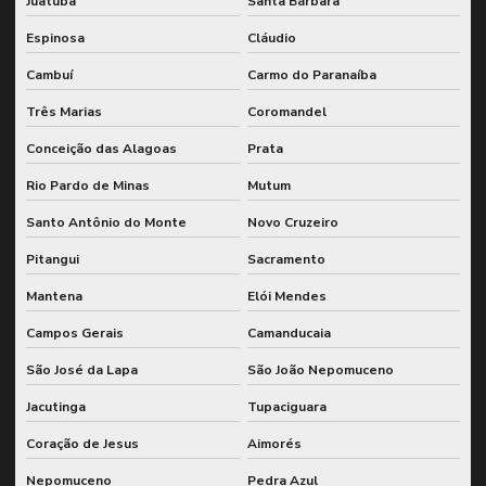
Juatuba
Santa Bárbara
Espinosa
Cláudio
Cambuí
Carmo do Paranaíba
Três Marias
Coromandel
Conceição das Alagoas
Prata
Rio Pardo de Minas
Mutum
Santo Antônio do Monte
Novo Cruzeiro
Pitangui
Sacramento
Mantena
Elói Mendes
Campos Gerais
Camanducaia
São José da Lapa
São João Nepomuceno
Jacutinga
Tupaciguara
Coração de Jesus
Aimorés
Nepomuceno
Pedra Azul