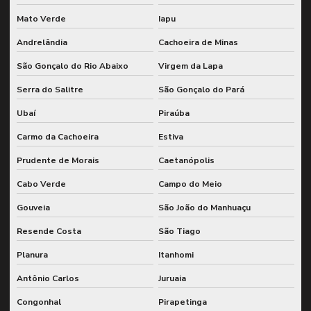
Mato Verde
Iapu
Andrelândia
Cachoeira de Minas
São Gonçalo do Rio Abaixo
Virgem da Lapa
Serra do Salitre
São Gonçalo do Pará
Ubaí
Piraúba
Carmo da Cachoeira
Estiva
Prudente de Morais
Caetanópolis
Cabo Verde
Campo do Meio
Gouveia
São João do Manhuaçu
Resende Costa
São Tiago
Planura
Itanhomi
Antônio Carlos
Juruaia
Congonhal
Pirapetinga