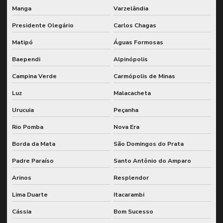
Manga
Varzelândia
Presidente Olegário
Carlos Chagas
Matipó
Águas Formosas
Baependi
Alpinópolis
Campina Verde
Carmópolis de Minas
Luz
Malacacheta
Urucuia
Peçanha
Rio Pomba
Nova Era
Borda da Mata
São Domingos do Prata
Padre Paraíso
Santo Antônio do Amparo
Arinos
Resplendor
Lima Duarte
Itacarambi
Cássia
Bom Sucesso