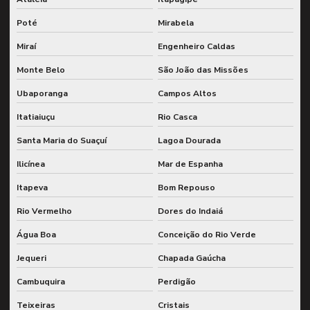
Poté
Mirabela
Miraí
Engenheiro Caldas
Monte Belo
São João das Missões
Ubaporanga
Campos Altos
Itatiaiuçu
Rio Casca
Santa Maria do Suaçuí
Lagoa Dourada
Ilicínea
Mar de Espanha
Itapeva
Bom Repouso
Rio Vermelho
Dores do Indaiá
Água Boa
Conceição do Rio Verde
Jequeri
Chapada Gaúcha
Cambuquira
Perdigão
Teixeiras
Cristais