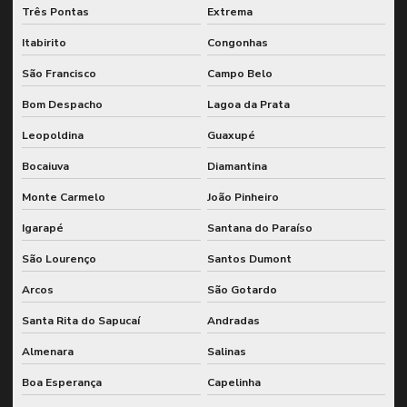
Sistema de monitoramento em tempo real
Três Pontas
Extrema
Termografia infravermelha industrial
Itabirito
Congonhas
Ultrassom end
São Francisco
Campo Belo
Ultrassom ensaio não destrutivo
Bom Despacho
Lagoa da Prata
Leopoldina
Guaxupé
Bocaiuva
Diamantina
Monte Carmelo
João Pinheiro
Igarapé
Santana do Paraíso
São Lourenço
Santos Dumont
Arcos
São Gotardo
Santa Rita do Sapucaí
Andradas
Almenara
Salinas
Boa Esperança
Capelinha