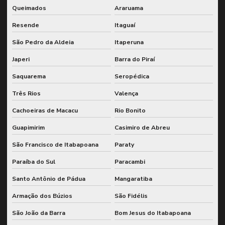
Queimados
Araruama
Inspeção caldeira nr 13
Resende
Itaguaí
Inspeção de caldeiras e vasos de pressão
São Pedro da Aldeia
Itaperuna
Inspeção detalhada de moinhos industriais
Japeri
Barra do Piraí
Inspeção e diagnóstico de moinhos industriais
Saquarema
Seropédica
Inspeção de engrenamento de moinhos
Três Rios
Valença
Inspeção de máquinas conforme nr12
Cachoeiras de Macacu
Rio Bonito
Inspeção de moinhos industriais
Guapimirim
Casimiro de Abreu
Inspeção de moinhos e sistemas de engrenagem
São Francisco de Itabapoana
Paraty
Inspeção nr 13 para vasos de pressão
Paraíba do Sul
Paracambi
Santo Antônio de Pádua
Mangaratiba
Inspeção nr 20
Armação dos Búzios
São Fidélis
Inspeção nr12 para equipamentos industriais
São João da Barra
Bom Jesus do Itabapoana
Inspeção nr12 para máquinas e equipamentos