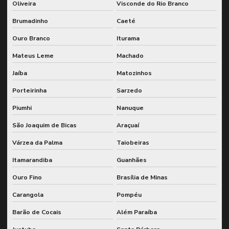
Oliveira
Visconde do Rio Branco
Brumadinho
Caeté
Ouro Branco
Iturama
Mateus Leme
Machado
Jaíba
Matozinhos
Porteirinha
Sarzedo
Piumhi
Nanuque
São Joaquim de Bicas
Araçuaí
Várzea da Palma
Taiobeiras
Itamarandiba
Guanhães
Ouro Fino
Brasília de Minas
Carangola
Pompéu
Barão de Cocais
Além Paraíba