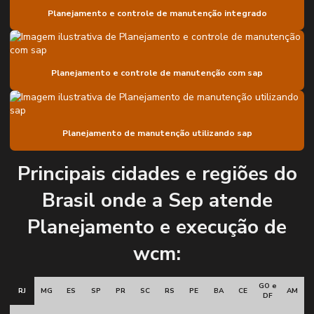
Planejamento e controle de manutenção integrado
Diagnóstico de sistema de engrenamento em moinhos
Empresa de confiabilidade lcc
Planejamento e controle de manutenção com sap
Empresa de engenharia de confiabilidade
Empresa de engenharia de confiabilidade fmea
Empresa de engenharia de confiabilidade para perfil de perdas
Planejamento de manutenção utilizando sap
Empresa de inspeção nr13
Principais cidades e regiões do
Empresa de inspeção de soldas
Brasil onde a Sep atende
Empresa de planejamento de grandes paradas
Planejamento e execução de
Empresa de planejamento de paradas para corrente crítica
wcm:
Engenharia de confiabilidade
Engenharia de projetos industriais
GO e
RJ
MG
ES
SP
PR
SC
RS
PE
BA
CE
AM
DF
Gerenciamento de projetos industriais