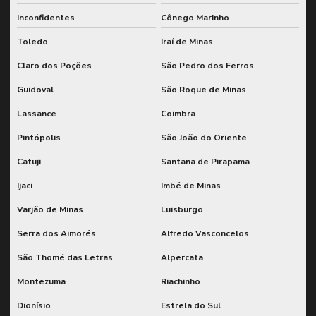
Inconfidentes
Cônego Marinho
Toledo
Iraí de Minas
Claro dos Poções
São Pedro dos Ferros
Guidoval
São Roque de Minas
Lassance
Coimbra
Pintópolis
São João do Oriente
Catuji
Santana de Pirapama
Ijaci
Imbé de Minas
Varjão de Minas
Luisburgo
Serra dos Aimorés
Alfredo Vasconcelos
São Thomé das Letras
Alpercata
Montezuma
Riachinho
Dionísio
Estrela do Sul