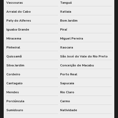
Vassouras
Tanguá
Inspeção nr13
Arraial do Cabo
Itatiaia
Inspeção nr13 em equipamentos industriais
Paty do Alferes
Bom Jardim
Inspeção nr13 para vasos de pressão
Iguaba Grande
Piraí
Inspeção de segurança nr 13
Miracema
Miguel Pereira
Inspeção de segurança em vasos de pressão
Pinheiral
Itaocara
Inspeção de sistemas de caldeiras e vasos de pressão
Quissamã
São José do Vale do Rio Preto
Inspeção de sistemas de engrenagem para fábricas
Silva Jardim
Conceição de Macabu
Inspeção de sistemas de engrenagem em moinhos
Cordeiro
Porto Real
Inspeção de sistemas de engrenamento de moinhos industriais
Cantagalo
Sapucaia
Mendes
Rio Claro
Inspeção de sistemas de rotação e engrenagem
Porciúncula
Carmo
Inspeção de sistemas rotativos e de engrenagem
Sumidouro
Natividade
Inspeção de sistemas de transmissão em moinhos