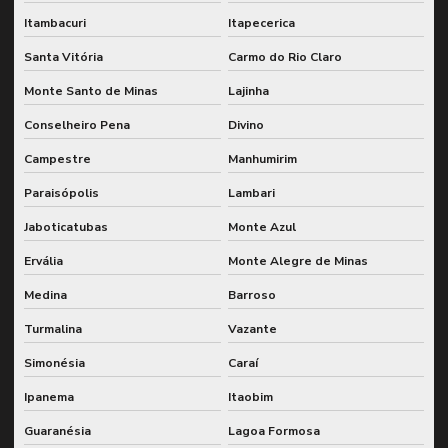
Itambacuri
Itapecerica
Santa Vitória
Carmo do Rio Claro
Monte Santo de Minas
Lajinha
Conselheiro Pena
Divino
Campestre
Manhumirim
Paraisópolis
Lambari
Jaboticatubas
Monte Azul
Ervália
Monte Alegre de Minas
Medina
Barroso
Turmalina
Vazante
Simonésia
Caraí
Ipanema
Itaobim
Guaranésia
Lagoa Formosa