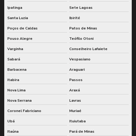
Monitoramento de indicadores de desempenho de manutenção
Ipatinga
Sete Lagoas
Monitoramento online de vibração
Santa Luzia
Ibirité
Monitoramento remoto de vibração
Poços de Caldas
Patos de Minas
Monitoramento de vibração para plantas industriais
Pouso Alegre
Teófilo Otoni
Monitoramento de vibração em tempo real
Varginha
Conselheiro Lafaiete
Sabará
Vespasiano
Monitoramento de vibrações
Barbacena
Araguari
Pcm integrado ao sap
Itabira
Passos
Planejamento e controle de manutenção integrado
Nova Lima
Araxá
Planejamento e controle de manutenção com sap
Nova Serrana
Lavras
Planejamento estratégico de manutenção
Coronel Fabriciano
Muriaé
Planejamento e execução de wcm
Ubá
Ituiutaba
Planejamento de grandes paradas
Itaúna
Pará de Minas