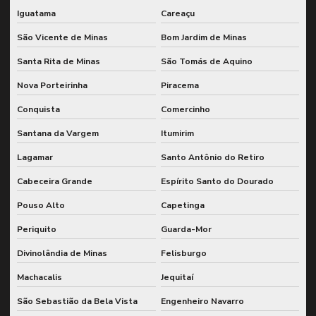
Iguatama
Careaçu
São Vicente de Minas
Bom Jardim de Minas
Santa Rita de Minas
São Tomás de Aquino
Nova Porteirinha
Piracema
Conquista
Comercinho
Santana da Vargem
Itumirim
Lagamar
Santo Antônio do Retiro
Cabeceira Grande
Espírito Santo do Dourado
Pouso Alto
Capetinga
Periquito
Guarda-Mor
Divinolândia de Minas
Felisburgo
Machacalis
Jequitaí
São Sebastião da Bela Vista
Engenheiro Navarro