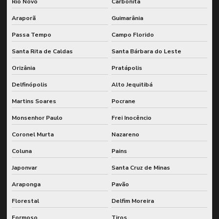
Rio Novo
Carbonita
Araporã
Guimarânia
Passa Tempo
Campo Florido
Santa Rita de Caldas
Santa Bárbara do Leste
Orizânia
Pratápolis
Delfinópolis
Alto Jequitibá
Martins Soares
Pocrane
Monsenhor Paulo
Frei Inocêncio
Coronel Murta
Nazareno
Coluna
Pains
Japonvar
Santa Cruz de Minas
Araponga
Pavão
Florestal
Delfim Moreira
Formoso
Tiros