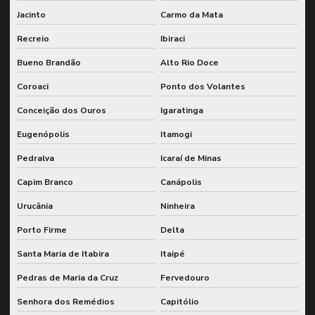
Jacinto
Carmo da Mata
Recreio
Ibiraci
Bueno Brandão
Alto Rio Doce
Coroaci
Ponto dos Volantes
Conceição dos Ouros
Igaratinga
Eugenópolis
Itamogi
Pedralva
Icaraí de Minas
Capim Branco
Canápolis
Urucânia
Ninheira
Porto Firme
Delta
Santa Maria de Itabira
Itaipé
Pedras de Maria da Cruz
Fervedouro
Senhora dos Remédios
Capitólio