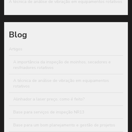
A técnica de análise de vibração em equipamentos rotativos
Blog
Artigos
A importância da inspeção de moinhos, secadores e
resfriadores rotativos
A técnica de análise de vibração em equipamentos
rotativos
Alinhador a laser preço, como é feito?
Base para serviços de inspeção NR13
Base para um bom planejamento e gestão de projetos