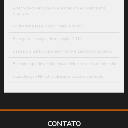
A técnica de análise de vibração em equipamentos
rotativos
Alinhador a laser preço, como é feito?
Base para serviços de inspeção NR13
Base para um bom planejamento e gestão de projetos
Buscando por Inspeção em caldeiras e vasos de pressão
Classificação NR 13 caldeiras e vasos de pressão
Classificação NR13 vaso de pressão
Como elaborar um plano de manutenção de máquinas e
equipamentos
Como elaborar um relatório de termografia elétrica
CONTATO