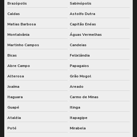
Brazópolis
Sabinópolis
Caldas
Astolfo Dutra
Matias Barbosa
Capitão Enéas
Montalvânia
Águas Vermelhas
Martinho Campos
Candeias
Bicas
Felixlândia
Abre Campo
Papagaios
Alterosa
Grão Mogol
Joaíma
Areado
Itaguara
Carmo de Minas
Guapé
Itinga
Ataléia
Itapagipe
Poté
Mirabela