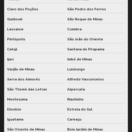
Claro dos Poções
São Pedro dos Ferros
Guidoval
São Roque de Minas
Lassance
Coimbra
Pintópolis
São João do Oriente
Catuji
Santana de Pirapama
Ijaci
Imbé de Minas
Varjão de Minas
Luisburgo
Serra dos Aimorés
Alfredo Vasconcelos
São Thomé das Letras
Alpercata
Montezuma
Riachinho
Dionísio
Estrela do Sul
Iguatama
Careaçu
São Vicente de Minas
Bom Jardim de Minas