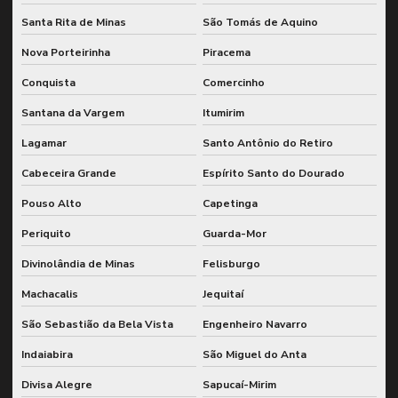
Santa Rita de Minas
São Tomás de Aquino
Nova Porteirinha
Piracema
Conquista
Comercinho
Santana da Vargem
Itumirim
Lagamar
Santo Antônio do Retiro
Cabeceira Grande
Espírito Santo do Dourado
Pouso Alto
Capetinga
Periquito
Guarda-Mor
Divinolândia de Minas
Felisburgo
Machacalis
Jequitaí
São Sebastião da Bela Vista
Engenheiro Navarro
Indaiabira
São Miguel do Anta
Divisa Alegre
Sapucaí-Mirim