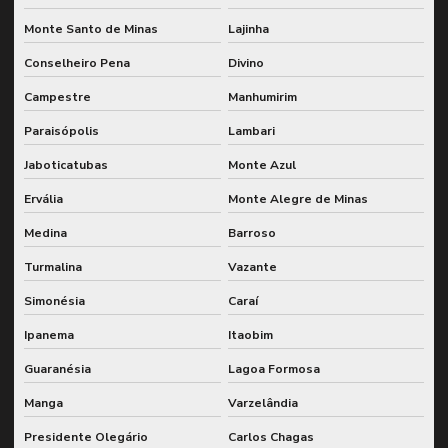
Monte Santo de Minas
Lajinha
Conselheiro Pena
Divino
Campestre
Manhumirim
Paraisópolis
Lambari
Jaboticatubas
Monte Azul
Ervália
Monte Alegre de Minas
Medina
Barroso
Turmalina
Vazante
Simonésia
Caraí
Ipanema
Itaobim
Guaranésia
Lagoa Formosa
Manga
Varzelândia
Presidente Olegário
Carlos Chagas