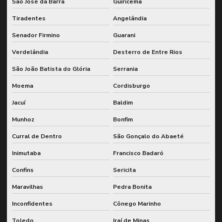
São José da Barra
Guiricema
Tiradentes
Angelândia
Senador Firmino
Guarani
Verdelândia
Desterro de Entre Rios
São João Batista do Glória
Serrania
Moema
Cordisburgo
Jacuí
Baldim
Munhoz
Bonfim
Curral de Dentro
São Gonçalo do Abaeté
Inimutaba
Francisco Badaró
Confins
Sericita
Maravilhas
Pedra Bonita
Inconfidentes
Cônego Marinho
Toledo
Iraí de Minas