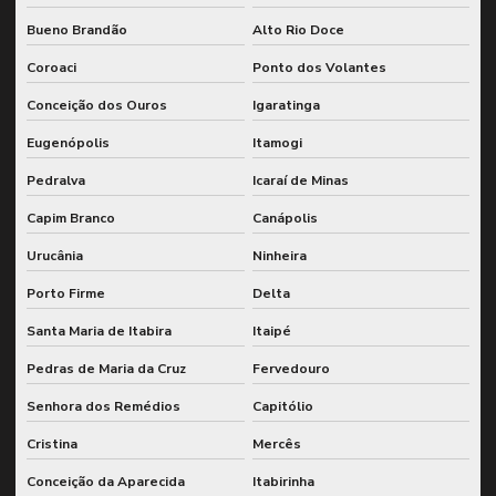
Bueno Brandão
Alto Rio Doce
Coroaci
Ponto dos Volantes
Conceição dos Ouros
Igaratinga
Eugenópolis
Itamogi
Pedralva
Icaraí de Minas
Capim Branco
Canápolis
Urucânia
Ninheira
Porto Firme
Delta
Santa Maria de Itabira
Itaipé
Pedras de Maria da Cruz
Fervedouro
Senhora dos Remédios
Capitólio
Cristina
Mercês
Conceição da Aparecida
Itabirinha