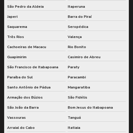
Inspeção detalhada de moinhos industriais
São Pedro da Aldeia
Itaperuna
Inspeção e diagnóstico de moinhos industriais
Japeri
Barra do Piraí
Saquarema
Seropédica
Inspeção de engrenamento de moinhos
Três Rios
Valença
Inspeção de máquinas conforme nr12
Cachoeiras de Macacu
Rio Bonito
Inspeção de moinhos industriais
Guapimirim
Casimiro de Abreu
Inspeção de moinhos e sistemas de engrenagem
São Francisco de Itabapoana
Paraty
Inspeção nr 13 para vasos de pressão
Paraíba do Sul
Paracambi
Inspeção nr 20
Santo Antônio de Pádua
Mangaratiba
Inspeção nr12 para equipamentos industriais
Armação dos Búzios
São Fidélis
Inspeção nr12 para máquinas e equipamentos
São João da Barra
Bom Jesus do Itabapoana
Inspeção nr13
Vassouras
Tanguá
Inspeção nr13 em equipamentos industriais
Arraial do Cabo
Itatiaia