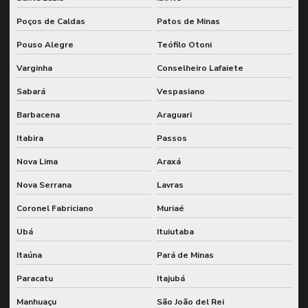
Monitoramento remoto de vibração
Poços de Caldas
Patos de Minas
Monitoramento de vibração para plantas industriais
Pouso Alegre
Teófilo Otoni
Monitoramento de vibração em tempo real
Varginha
Conselheiro Lafaiete
Monitoramento de vibrações
Sabará
Vespasiano
Pcm integrado ao sap
Barbacena
Araguari
Planejamento e controle de manutenção integrado
Itabira
Passos
Planejamento e controle de manutenção com sap
Nova Lima
Araxá
Planejamento estratégico de manutenção
Nova Serrana
Lavras
Planejamento e execução de wcm
Coronel Fabriciano
Muriaé
Ubá
Ituiutaba
Planejamento de grandes paradas
Itaúna
Pará de Minas
Planejamento de lubrificação para manutenção preditiva
Paracatu
Itajubá
Planejamento de manutenção preventiva no sap
Manhuaçu
São João del Rei