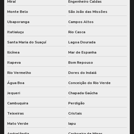
Miraí
Engenheiro Caldas
Monte Belo
São João das Missões
Ubaporanga
Campos Altos
Itatiaiuçu
Rio Casca
Santa Maria do Suaçuí
Lagoa Dourada
Ilicínea
Mar de Espanha
Itapeva
Bom Repouso
Rio Vermelho
Dores do Indaiá
Água Boa
Conceição do Rio Verde
Jequeri
Chapada Gaúcha
Cambuquira
Perdigão
Teixeiras
Cristais
Mato Verde
Iapu
Andrelândia
Cachoeira de Minas