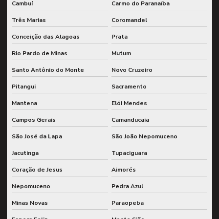
Cambuí
Carmo do Paranaíba
Três Marias
Coromandel
Conceição das Alagoas
Prata
Rio Pardo de Minas
Mutum
Santo Antônio do Monte
Novo Cruzeiro
Pitangui
Sacramento
Mantena
Elói Mendes
Campos Gerais
Camanducaia
São José da Lapa
São João Nepomuceno
Jacutinga
Tupaciguara
Coração de Jesus
Aimorés
Nepomuceno
Pedra Azul
Minas Novas
Paraopeba