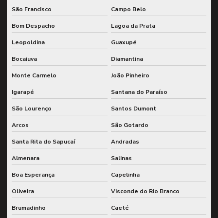
São Francisco
Campo Belo
Ultrassom ensaio não destrutivo
Bom Despacho
Lagoa da Prata
Leopoldina
Guaxupé
Bocaiuva
Diamantina
Monte Carmelo
João Pinheiro
Igarapé
Santana do Paraíso
São Lourenço
Santos Dumont
Arcos
São Gotardo
Santa Rita do Sapucaí
Andradas
Almenara
Salinas
Boa Esperança
Capelinha
Oliveira
Visconde do Rio Branco
Brumadinho
Caeté