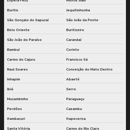
Espera Feliz
Monte Sião
Buritis
Jequitinhonha
São Gonçalo do Sapucaí
São João da Ponte
Belo Oriente
Buritizeiro
São João do Paraíso
Carandaí
Bambuí
Corinto
Carmo do Cajuru
Francisco Sá
Raul Soares
Conceição do Mato Dentro
Inhapim
Abaeté
Ibiá
Serro
Muzambinho
Paraguaçu
Perdões
Caxambu
Itambacuri
Itapecerica
Santa Vitória
Carmo do Rio Claro