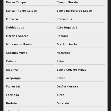
Passa Tempo
Campo Florido
Santa Rita de Caldas
Santa Bárbara do Leste
Orizânia
Pratápolis
Delfinópolis
Alto Jequitibá
Martins Soares
Pocrane
Monsenhor Paulo
Frei Inocêncio
Coronel Murta
Nazareno
Coluna
Pains
Japonvar
Santa Cruz de Minas
Araponga
Pavão
Florestal
Delfim Moreira
Formoso
Tiros
Reduto
Durandé