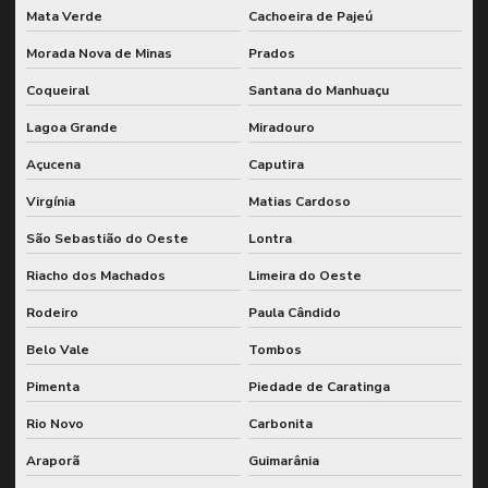
Mata Verde
Cachoeira de Pajeú
Morada Nova de Minas
Prados
Coqueiral
Santana do Manhuaçu
Lagoa Grande
Miradouro
Açucena
Caputira
Virgínia
Matias Cardoso
São Sebastião do Oeste
Lontra
Riacho dos Machados
Limeira do Oeste
Rodeiro
Paula Cândido
Belo Vale
Tombos
Pimenta
Piedade de Caratinga
Rio Novo
Carbonita
Araporã
Guimarânia