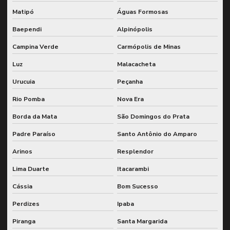
Matipó
Águas Formosas
Baependi
Alpinópolis
Campina Verde
Carmópolis de Minas
Luz
Malacacheta
Urucuia
Peçanha
Rio Pomba
Nova Era
Borda da Mata
São Domingos do Prata
Padre Paraíso
Santo Antônio do Amparo
Arinos
Resplendor
Lima Duarte
Itacarambi
Cássia
Bom Sucesso
Perdizes
Ipaba
Piranga
Santa Margarida