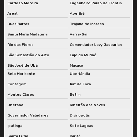
Inspeção de soldas
Cardoso Moreira
Engenheiro Paulo de Frontin
Areal
Aperibé
Inspeção de tanques conforme nr13
Duas Barras
Trajano de Moraes
Inspeção de tubulações conforme nr13
Santa Maria Madalena
Varre-Sai
Inspeção por ultrassom em estruturas metálicas
Rio das Flores
Comendador Levy Gasparian
Inspeção vasos de pressão nr13
São Sebastião do Alto
Laje do Muriaé
Lubrificação industrial
São José de Ubá
Macuco
Manutenção classe mundial wcm gfman
Belo Horizonte
Uberlândia
Manutenção preditiva de engrenagens industriais
Contagem
Juiz de Fora
Manutenção preventiva e preditiva com sap
Montes Claros
Betim
Metodologia de grandes paradas
Uberaba
Ribeirão das Neves
Governador Valadares
Divinópolis
Monitoramento de indicadores de desempenho de manutenção
Ipatinga
Sete Lagoas
Monitoramento online de vibração
Santa Luzia
Ibirité