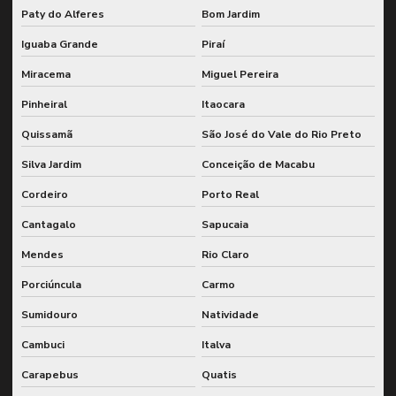
Inspeção nr13 para vasos de pressão
Paty do Alferes
Bom Jardim
Inspeção de segurança nr 13
Iguaba Grande
Piraí
Miracema
Miguel Pereira
Inspeção de segurança em vasos de pressão
Pinheiral
Itaocara
Inspeção de sistemas de caldeiras e vasos de pressão
Quissamã
São José do Vale do Rio Preto
Inspeção de sistemas de engrenagem para fábricas
Silva Jardim
Conceição de Macabu
Inspeção de sistemas de engrenagem em moinhos
Cordeiro
Porto Real
Inspeção de sistemas de engrenamento de moinhos industriais
Cantagalo
Sapucaia
Inspeção de sistemas de rotação e engrenagem
Mendes
Rio Claro
Inspeção de sistemas rotativos e de engrenagem
Porciúncula
Carmo
Inspeção de sistemas de transmissão em moinhos
Sumidouro
Natividade
Inspeção de solda n1
Cambuci
Italva
Inspeção de soldagem
Carapebus
Quatis