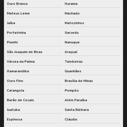
Ouro Branco
Iturama
Mateus Leme
Machado
Jaíba
Matozinhos
Porteirinha
Sarzedo
Piumhi
Nanuque
São Joaquim de Bicas
Araçuaí
Várzea da Palma
Taiobeiras
Itamarandiba
Guanhães
Ouro Fino
Brasília de Minas
Carangola
Pompéu
Barão de Cocais
Além Paraíba
Juatuba
Santa Bárbara
Espinosa
Cláudio