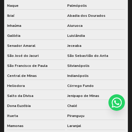
Naque
Palmópolis
Ibiaí
Abadia dos Dourados
Inhaúma
Aiuruoca
Galiléia
Luislândia
Senador Amaral
Jeceaba
São José do Jacuri
São Sebastião do Anta
São Francisco de Paula
Silvianópolis
Central de Minas
Indianópolis
Heliodora
Córrego Fundo
Salto da Divisa
Jenipapo de Minas
Dona Euzébia
Chalé
Itueta
Piranguçu
Mamonas
Laranjal