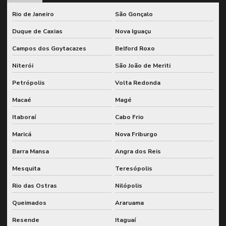
Gestão de indicadores kpis
Rio de Janeiro
São Gonçalo
Gestão de indicadores de manutenção
Duque de Caxias
Nova Iguaçu
Gestão integrada de manutenção e pcm
Campos dos Goytacazes
Belford Roxo
Niterói
São João de Meriti
Gestão integrada de manutenção e sap
Petrópolis
Volta Redonda
Gestão de kpis de manutenção
Macaé
Magé
Gestão de lubrificação para redução de falhas
Itaboraí
Cabo Frio
Gestão de lubrificação de sistemas industriais
Maricá
Nova Friburgo
Gestão de sobressalentes
Barra Mansa
Angra dos Reis
Indicadores de desempenho de manutenção
Mesquita
Teresópolis
Inspeção e análise de sistemas de engrenagem
Rio das Ostras
Nilópolis
Inspeção caldeira nr 13
Queimados
Araruama
Inspeção de caldeiras e vasos de pressão
Resende
Itaguaí