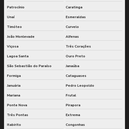
Planejamento de manutenção utilizando sap
Patrocínio
Caratinga
Planejamento de manutenção wcm
Unaí
Esmeraldas
Planejamento de paradas para corrente crítica
Timóteo
Curvelo
Plano de manutenção de confiabilidade
João Monlevade
Alfenas
Plano de manutenção para equipamentos industriais
Viçosa
Três Corações
Plano de manutenção sap
Lagoa Santa
Ouro Preto
Redução de custos de manutenção
São Sebastião do Paraíso
Janaúba
Serviço de confiabilidade lcc
Formiga
Cataguases
Serviço de engenharia de confiabilidade
Januária
Pedro Leopoldo
Mariana
Frutal
Serviço de planejamento de paradas para corrente crítica
Ponte Nova
Pirapora
Sistema de monitoramento em tempo real
Três Pontas
Extrema
Termografia infravermelha industrial
Itabirito
Congonhas
Ultrassom end