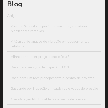
Blog
Artigos
A importância da inspeção de moinhos, secadores e
resfriadores rotativos
A técnica de análise de vibração em equipamentos
rotativos
Alinhador a laser preço, como é feito?
Base para serviços de inspeção NR13
Base para um bom planejamento e gestão de projetos
Buscando por Inspeção em caldeiras e vasos de pressão
Classificação NR 13 caldeiras e vasos de pressão